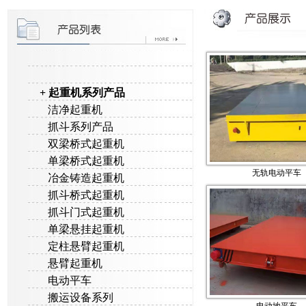
+ 起重机系列产品
洁净起重机
抓斗系列产品
双梁桥式起重机
单梁桥式起重机
无轨电动平车
冶金铸造起重机
抓斗桥式起重机
抓斗门式起重机
单梁悬挂起重机
定柱悬臂起重机
悬臂起重机
电动平车
搬运设备系列