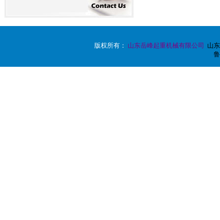
版权所有：
山东
岳峰
起
重
机
械
有限
公司
山东
鲁