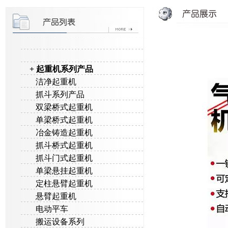
+ 起重机系列产品
洁净起重机
抓斗系列产品
双梁桥式起重机
单梁桥式起重机
冶金铸造起重机
抓斗桥式起重机
抓斗门式起重机
单梁悬挂起重机
定柱悬臂起重机
悬臂起重机
电动平车
搬运设备系列